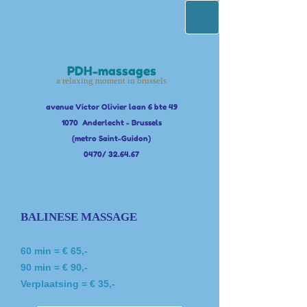
PDH-massages
a relaxing moment in brussels
avenue Victor Olivier laan 6 bte 49
1070 Anderlecht - Brussels
(metro Saint-Guidon)
0470/ 32.64.67
BALINESE MASSAGE
60 min = € 65,-
90 min = € 90,-
Verplaatsing = € 35,-