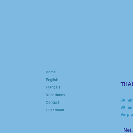
Home
English
THA
Français
Nederlands
60 min
Contact
90 min
Guestbook
Verpla
Net 