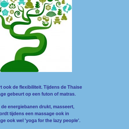
ok de flexibiliteit. Tijdens de Thaise
ge gebeurt op een futon of matras.
de energiebanen drukt, masseert,
ordt tijdens een massage ook in
e ook wel 'yoga for the lazy people'.