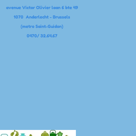
avenue Victor Olivier laan 6 bte 49
1070 Anderlecht - Brussels
(metro Saint-Guidon)
0470/ 32.64.67