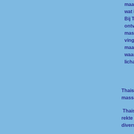
maa
wat 
Bij 
ont
mas
ving
maa
waar
lich
Thais
massa
Thais
rekte
diver