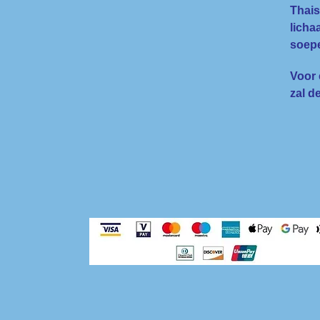
Thais
licha
soepe
Voor 
zal d