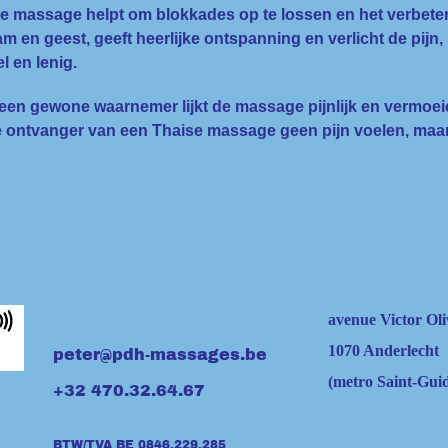
e massage helpt om blokkades op te lossen en het verbetert o
am en geest, geeft heerlijke ontspanning en verlicht de pijn
l en lenig.
een gewone waarnemer lijkt de massage pijnlijk en vermoei
e ontvanger van een Thaise massage geen pijn voelen, maa
avenue Victor Oli
1070 Anderlecht
peter@pdh-massages.be
(metro Saint-Gui
+32 470.32.64.67
BTW/TVA BE 0846​.229.285