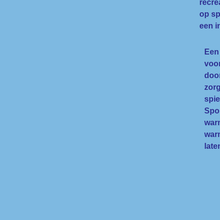
recre
op sp
een i
Een
voor
door
zorg
spi
Spo
warm
warm
late