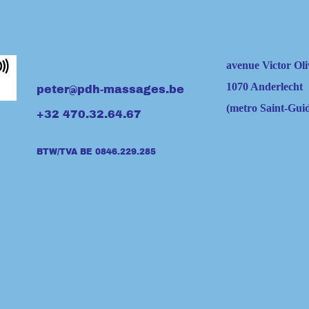
avenue Victor Oli
1070 Anderlecht
peter@pdh-massages.be
(metro Saint-Gui
+32 470.32.64.67
BTW/TVA BE 0846​.229.285