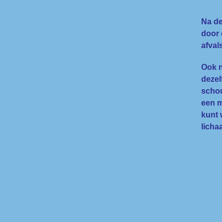
Na de
door 
afval
Ook n
dezel
schou
een m
kunt 
licha